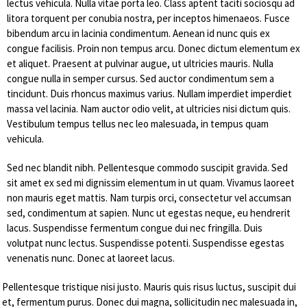
lectus vehicula. Nulla vitae porta leo. Class aptent taciti sociosqu ad
litora torquent per conubia nostra, per inceptos himenaeos. Fusce
bibendum arcu in lacinia condimentum. Aenean id nunc quis ex
congue facilisis. Proin non tempus arcu. Donec dictum elementum ex
et aliquet. Praesent at pulvinar augue, ut ultricies mauris. Nulla
congue nulla in semper cursus. Sed auctor condimentum sem a
tincidunt. Duis rhoncus maximus varius. Nullam imperdiet imperdiet
massa vel lacinia. Nam auctor odio velit, at ultricies nisi dictum quis.
Vestibulum tempus tellus nec leo malesuada, in tempus quam
vehicula.
Sed nec blandit nibh. Pellentesque commodo suscipit gravida. Sed
sit amet ex sed mi dignissim elementum in ut quam. Vivamus laoreet
non mauris eget mattis. Nam turpis orci, consectetur vel accumsan
sed, condimentum at sapien. Nunc ut egestas neque, eu hendrerit
lacus. Suspendisse fermentum congue dui nec fringilla. Duis
volutpat nunc lectus. Suspendisse potenti. Suspendisse egestas
venenatis nunc. Donec at laoreet lacus.
Pellentesque tristique nisi justo. Mauris quis risus luctus, suscipit dui
et, fermentum purus. Donec dui magna, sollicitudin nec malesuada in,